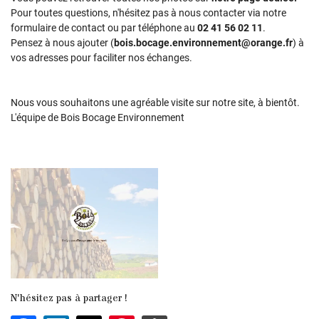
En cochant cette case, vous consentez à recevoir nos propositions commerciales à
Pour toutes questions, n'hésitez pas à nous contacter via notre
l'adresse email indiqué ci-dessus. Vous pouvez vous désinscrire à tout moment en
formulaire de contact ou par téléphone au
02 41 56 02 11
.
utilisant
le formulaire de désinscription
.
Pensez à nous ajouter (
bois.bocage.environnement@orange.fr
) à
vos adresses pour faciliter nos échanges.
Inscription
Nous vous souhaitons une agréable visite sur notre site, à bientôt.
L'équipe de Bois Bocage Environnement
N'hésitez pas à partager !
Une question 
ACCUEIL