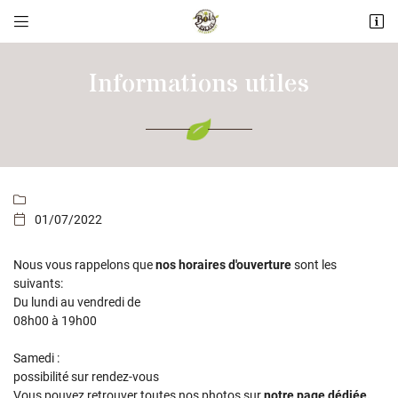


ZI Les Landes Fleuries
49600 ANDREZE
Informations utiles
02 41 56 02 11

01/07/2022

Nous vous rappelons que
nos horaires d'ouverture
sont les
Adresse email de réception

suivants:
Du lundi au vendredi de
08h00 à 19h00
Recopier le code ci-contre

Samedi :
Rafraîchir le captcha

possibilité sur rendez-vous
Vous pouvez retrouver toutes nos photos sur
notre page dédiée.