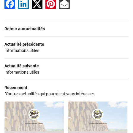
ET BOIS DE CHAUFFAGE
02 41 56 02 1
T TRAVAUX FORESTIERS
Retour aux actualités
S RÉALISATIONS
Actualité précédente
AVIS
Informations utiles
Restez infor
ACTUALITÉS
Actualité suivante
Informations utiles
Inscription Newsl
CONTACT
Récemment
D'autres actualités qui pourraient vous intéresser