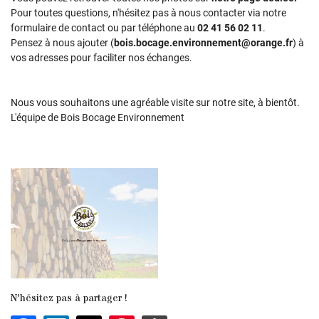
En cochant cette case, vous consentez à recevoir nos propositions commerciales à
Pour toutes questions, n'hésitez pas à nous contacter via notre
l'adresse email indiqué ci-dessus. Vous pouvez vous désinscrire à tout moment en
formulaire de contact ou par téléphone au
02 41 56 02 11
.
utilisant
le formulaire de désinscription
.
Pensez à nous ajouter (
bois.bocage.environnement@orange.fr
) à
vos adresses pour faciliter nos échanges.
Inscription
Nous vous souhaitons une agréable visite sur notre site, à bientôt.
L'équipe de Bois Bocage Environnement
N'hésitez pas à partager !
Une question 
ACCUEIL