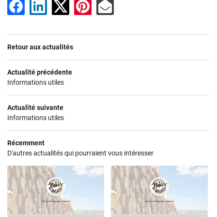
ET BOIS DE CHAUFFAGE
02 41 56 02 1
T TRAVAUX FORESTIERS
Retour aux actualités
S RÉALISATIONS
Actualité précédente
AVIS
Informations utiles
Restez infor
ACTUALITÉS
Actualité suivante
Informations utiles
Inscription Newsl
CONTACT
Récemment
D'autres actualités qui pourraient vous intéresser