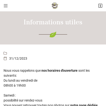


ZI Les Landes Fleuries
49600 ANDREZE
Informations utiles
02 41 56 02 11

31/12/2023

Nous vous rappelons que
nos horaires d'ouverture
sont les
Adresse email de réception

suivants:
Du lundi au vendredi de
08h00 à 19h00
Recopier le code ci-contre

Samedi :
Rafraîchir le captcha

possibilité sur rendez-vous
Vous pouvez retrouver toutes nos photos sur
notre page dédiée.